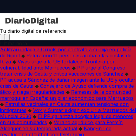
Tu diario digital de referencia
Última hora
Antifrau indaga a Orriols por contrato a su hija en policía
de Ripoll
◆
Patera con 11 personas arriba a las costas de
Ibiza
◆
Vivas urge a la UE fortalecer frontera por
vulnerabilidad ante Marruecos
◆
PP urge al Congreso
tratar crisis de Ceuta y critica vacaciones de Sánchez
◆
PP acusa a Sánchez de dañar imagen ante la UE y ocultar
crisis de Ceuta
◆
Consejero de Ayuso defiende compra de
ático y niega irregularidades
◆
Remesas de la comunidad
marroquí en España: un pilar económico para Marruecos
◆
Patrullas vecinales en Ceuta aumentan tensiones con
inmigrantes
◆
Vox y Sumar exigen excluir a Marruecos del
Mundial 2030
◆
El PP garantiza acogida legal de menores
en sus comunidades
◆
Verano agridulce para Fermín
Aldeguer en su temporada actual
◆
Kang-in Lee
revoluciona el fútbol con teletrabajo