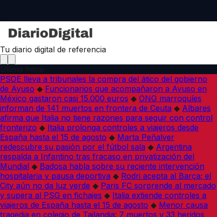
Tu diario digital de referencia
Última hora
PSOE lleva a tribunales la compra del ático del gobierno
de Ayuso
◆
Funcionarios que acompañaron a Ayuso en
México gastaron casi 15.000 euros
◆
ONG marroquíes
informan de 141 muertos en frontera de Ceuta
◆
Albares
afirma que Italia no tiene razones para seguir con control
fronterizo
◆
Italia prolonga controles a viajeros desde
España hasta el 15 de agosto
◆
Marta Peñalver
redescubre su pasión por el fútbol sala
◆
Argentina
respalda a Infantino tras fracaso en privatización del
Mundial
◆
Badosa habla sobre su reciente intervención
hospitalaria y pausa deportiva
◆
Rodri acepta al Barça; el
City aún no da luz verde
◆
Paris FC sorprende al mercado
y supera al PSG en fichajes
◆
Italia extiende controles a
viajeros de España hasta el 15 de agosto
◆
Menor causa
tragedia en colegio de Tailandia: 7 muertos y 33 heridos