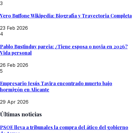
3
Vero Buffone Wikipedia: Biografía y Trayectoria Completa
23 Feb 2026
4
Pablo Bustinduy pareja: ¿Tiene esposa o novia en 2026?
Vida personal
26 Feb 2026
5
Empresario Jesús Tavira encontrado muerto bajo
hormigón en Alicante
29 Apr 2026
Últimas noticias
PSOE lleva a tribunales la compra del ático del gobierno