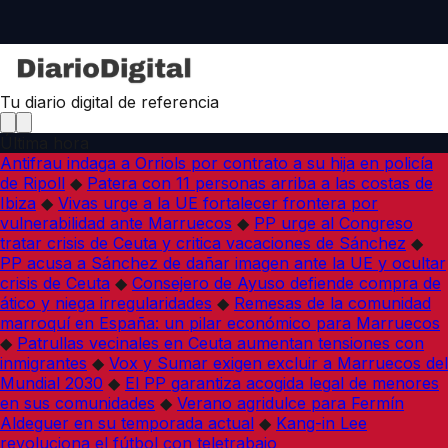
Tu diario digital de referencia
Última hora
Antifrau indaga a Orriols por contrato a su hija en policía
de Ripoll
◆
Patera con 11 personas arriba a las costas de
Ibiza
◆
Vivas urge a la UE fortalecer frontera por
vulnerabilidad ante Marruecos
◆
PP urge al Congreso
tratar crisis de Ceuta y critica vacaciones de Sánchez
◆
PP acusa a Sánchez de dañar imagen ante la UE y ocultar
crisis de Ceuta
◆
Consejero de Ayuso defiende compra de
ático y niega irregularidades
◆
Remesas de la comunidad
marroquí en España: un pilar económico para Marruecos
◆
Patrullas vecinales en Ceuta aumentan tensiones con
inmigrantes
◆
Vox y Sumar exigen excluir a Marruecos del
Mundial 2030
◆
El PP garantiza acogida legal de menores
en sus comunidades
◆
Verano agridulce para Fermín
Aldeguer en su temporada actual
◆
Kang-in Lee
revoluciona el fútbol con teletrabajo