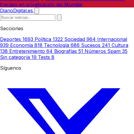
fracaso en privatización del Mundial
DiarioDigital.es
Secciones
Deportes
1693
Política
1322
Sociedad
964
Internacional
939
Economía
818
Tecnología
686
Sucesos
241
Cultura
138
Entretenimiento
64
Biografías
51
Números Spam
35
Sin categoría
19
Tests
8
Síguenos