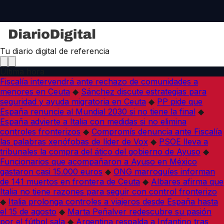
Tu diario digital de referencia
Última hora
Fiscalía intervendrá ante rechazo de comunidades a
menores en Ceuta
◆
Sánchez discute estrategias para
seguridad y ayuda migratoria en Ceuta
◆
PP pide que
España renuncie al Mundial 2030 si no tiene la final
◆
España advierte a Italia con medidas si no elimina
controles fronterizos
◆
Compromís denuncia ante Fiscalía
las palabras xenófobas de líder de Vox
◆
PSOE lleva a
tribunales la compra del ático del gobierno de Ayuso
◆
Funcionarios que acompañaron a Ayuso en México
gastaron casi 15.000 euros
◆
ONG marroquíes informan
de 141 muertos en frontera de Ceuta
◆
Albares afirma que
Italia no tiene razones para seguir con control fronterizo
◆
Italia prolonga controles a viajeros desde España hasta
el 15 de agosto
◆
Marta Peñalver redescubre su pasión
por el fútbol sala
◆
Argentina respalda a Infantino tras