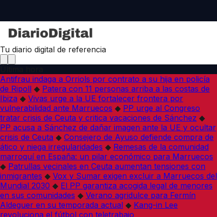
Tu diario digital de referencia
Última hora
Antifrau indaga a Orriols por contrato a su hija en policía
de Ripoll
◆
Patera con 11 personas arriba a las costas de
Ibiza
◆
Vivas urge a la UE fortalecer frontera por
vulnerabilidad ante Marruecos
◆
PP urge al Congreso
tratar crisis de Ceuta y critica vacaciones de Sánchez
◆
PP acusa a Sánchez de dañar imagen ante la UE y ocultar
crisis de Ceuta
◆
Consejero de Ayuso defiende compra de
ático y niega irregularidades
◆
Remesas de la comunidad
marroquí en España: un pilar económico para Marruecos
◆
Patrullas vecinales en Ceuta aumentan tensiones con
inmigrantes
◆
Vox y Sumar exigen excluir a Marruecos del
Mundial 2030
◆
El PP garantiza acogida legal de menores
en sus comunidades
◆
Verano agridulce para Fermín
Aldeguer en su temporada actual
◆
Kang-in Lee
revoluciona el fútbol con teletrabajo