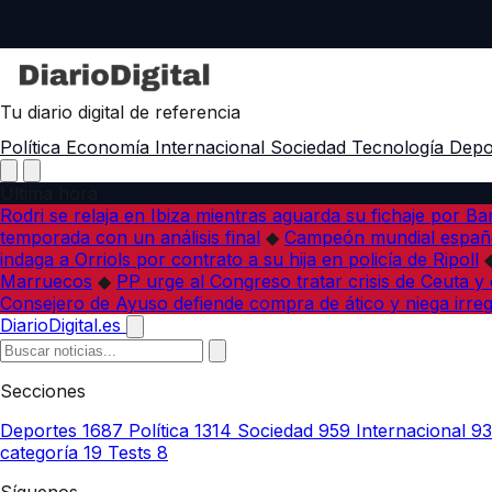
Tu diario digital de referencia
Política
Economía
Internacional
Sociedad
Tecnología
Depo
Última hora
Rodri se relaja en Ibiza mientras aguarda su fichaje por B
temporada con un análisis final
◆
Campeón mundial españo
indaga a Orriols por contrato a su hija en policía de Ripoll
Marruecos
◆
PP urge al Congreso tratar crisis de Ceuta y
Consejero de Ayuso defiende compra de ático y niega irreg
DiarioDigital.es
Secciones
Deportes
1687
Política
1314
Sociedad
959
Internacional
9
categoría
19
Tests
8