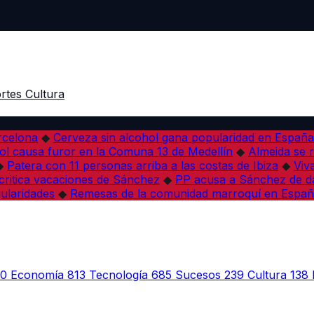
rtes
Cultura
arcelona
◆
Cerveza sin alcohol gana popularidad en España 
l causa furor en la Comuna 13 de Medellín
◆
Almeida se r
◆
Patera con 11 personas arriba a las costas de Ibiza
◆
Viv
 critica vacaciones de Sánchez
◆
PP acusa a Sánchez de dañ
ularidades
◆
Remesas de la comunidad marroquí en Españ
30
Economía
813
Tecnología
685
Sucesos
239
Cultura
138