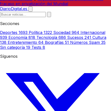
fracaso en privatización del Mundial
DiarioDigital.es
Secciones
Deportes
1693
Política
1322
Sociedad
964
Internacional
939
Economía
818
Tecnología
686
Sucesos
241
Cultura
138
Entretenimiento
64
Biografías
51
Números Spam
35
Sin categoría
19
Tests
8
Síguenos