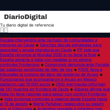
Tu diario digital de referencia
Última hora
Fiscalía intervendrá ante rechazo de comunidades a
menores en Ceuta
◆
Sánchez discute estrategias para
seguridad y ayuda migratoria en Ceuta
◆
PP pide que
España renuncie al Mundial 2030 si no tiene la final
◆
España advierte a Italia con medidas si no elimina
controles fronterizos
◆
Compromís denuncia ante Fiscalía
las palabras xenófobas de líder de Vox
◆
PSOE lleva a
tribunales la compra del ático del gobierno de Ayuso
◆
Funcionarios que acompañaron a Ayuso en México
gastaron casi 15.000 euros
◆
ONG marroquíes informan
de 141 muertos en frontera de Ceuta
◆
Albares afirma que
Italia no tiene razones para seguir con control fronterizo
◆
Italia prolonga controles a viajeros desde España hasta
el 15 de agosto
◆
Marta Peñalver redescubre su pasión
por el fútbol sala
◆
Argentina respalda a Infantino tras