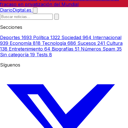
fracaso en privatización del Mundial
DiarioDigital.es
Secciones
Deportes
1693
Política
1322
Sociedad
964
Internacional
939
Economía
818
Tecnología
686
Sucesos
241
Cultura
138
Entretenimiento
64
Biografías
51
Números Spam
35
Sin categoría
19
Tests
8
Síguenos