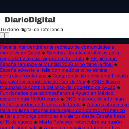
Tu diario digital de referencia
Última hora
Fiscalía intervendrá ante rechazo de comunidades a
menores en Ceuta
◆
Sánchez discute estrategias para
seguridad y ayuda migratoria en Ceuta
◆
PP pide que
España renuncie al Mundial 2030 si no tiene la final
◆
España advierte a Italia con medidas si no elimina
controles fronterizos
◆
Compromís denuncia ante Fiscalía
las palabras xenófobas de líder de Vox
◆
PSOE lleva a
tribunales la compra del ático del gobierno de Ayuso
◆
Funcionarios que acompañaron a Ayuso en México
gastaron casi 15.000 euros
◆
ONG marroquíes informan
de 141 muertos en frontera de Ceuta
◆
Albares afirma que
Italia no tiene razones para seguir con control fronterizo
◆
Italia prolonga controles a viajeros desde España hasta
el 15 de agosto
◆
Marta Peñalver redescubre su pasión
por el fútbol sala
◆
Argentina respalda a Infantino tras