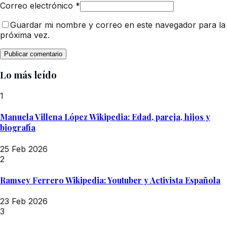
Correo electrónico
*
Guardar mi nombre y correo en este navegador para la
próxima vez.
Lo más leído
1
Manuela Villena López Wikipedia: Edad, pareja, hijos y
biografía
25 Feb 2026
2
Ramsey Ferrero Wikipedia: Youtuber y Activista Española
23 Feb 2026
3