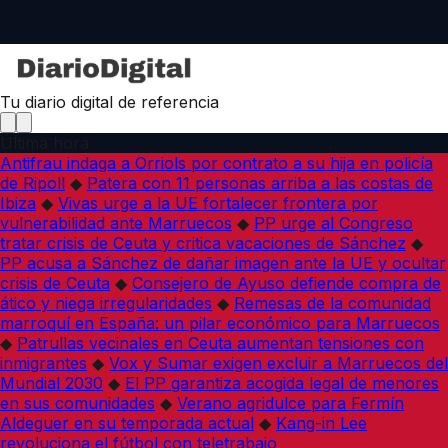
Tu diario digital de referencia
Última hora
Antifrau indaga a Orriols por contrato a su hija en policía
de Ripoll
◆
Patera con 11 personas arriba a las costas de
Ibiza
◆
Vivas urge a la UE fortalecer frontera por
vulnerabilidad ante Marruecos
◆
PP urge al Congreso
tratar crisis de Ceuta y critica vacaciones de Sánchez
◆
PP acusa a Sánchez de dañar imagen ante la UE y ocultar
crisis de Ceuta
◆
Consejero de Ayuso defiende compra de
ático y niega irregularidades
◆
Remesas de la comunidad
marroquí en España: un pilar económico para Marruecos
◆
Patrullas vecinales en Ceuta aumentan tensiones con
inmigrantes
◆
Vox y Sumar exigen excluir a Marruecos del
Mundial 2030
◆
El PP garantiza acogida legal de menores
en sus comunidades
◆
Verano agridulce para Fermín
Aldeguer en su temporada actual
◆
Kang-in Lee
revoluciona el fútbol con teletrabajo