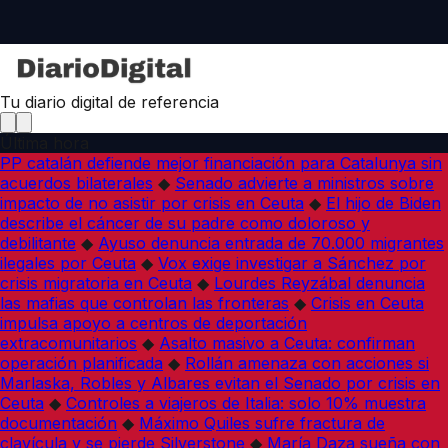
Tu diario digital de referencia
Última hora
PP catalán defiende mejor financiación para Catalunya sin
acuerdos bilaterales
◆
Senado advierte a ministros sobre
impacto de no asistir por crisis en Ceuta
◆
El hijo de Biden
describe el cáncer de su padre como doloroso y
debilitante
◆
Ayuso denuncia entrada de 70.000 migrantes
ilegales por Ceuta
◆
Vox exige investigar a Sánchez por
crisis migratoria en Ceuta
◆
Lourdes Reyzábal denuncia
las mafias que controlan las fronteras
◆
Crisis en Ceuta
impulsa apoyo a centros de deportación
extracomunitarios
◆
Asalto masivo a Ceuta: confirman
operación planificada
◆
Rollán amenaza con acciones si
Marlaska, Robles y Albares evitan el Senado por crisis en
Ceuta
◆
Controles a viajeros de Italia: solo 10% muestra
documentación
◆
Máximo Quiles sufre fractura de
clavícula y se pierde Silverstone
◆
María Daza sueña con