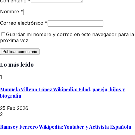
Comentario
*
Nombre
*
Correo electrónico
*
Guardar mi nombre y correo en este navegador para la
próxima vez.
Lo más leído
1
Manuela Villena López Wikipedia: Edad, pareja, hijos y
biografía
25 Feb 2026
2
Ramsey Ferrero Wikipedia: Youtuber y Activista Española