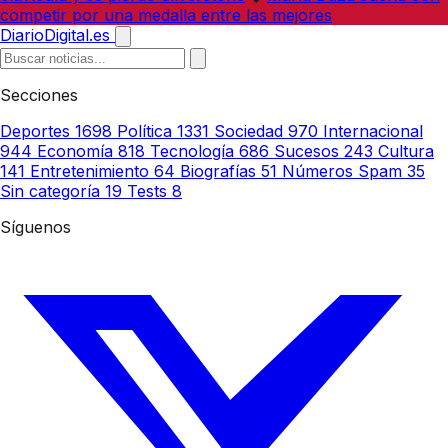
competir por una medalla entre las mejores
DiarioDigital.es
Secciones
Deportes
1698
Política
1331
Sociedad
970
Internacional
944
Economía
818
Tecnología
686
Sucesos
243
Cultura
141
Entretenimiento
64
Biografías
51
Números Spam
35
Sin categoría
19
Tests
8
Síguenos