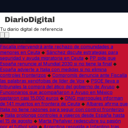
Tu diario digital de referencia
Última hora
Fiscalía intervendrá ante rechazo de comunidades a
menores en Ceuta
◆
Sánchez discute estrategias para
seguridad y ayuda migratoria en Ceuta
◆
PP pide que
España renuncie al Mundial 2030 si no tiene la final
◆
España advierte a Italia con medidas si no elimina
controles fronterizos
◆
Compromís denuncia ante Fiscalía
las palabras xenófobas de líder de Vox
◆
PSOE lleva a
tribunales la compra del ático del gobierno de Ayuso
◆
Funcionarios que acompañaron a Ayuso en México
gastaron casi 15.000 euros
◆
ONG marroquíes informan
de 141 muertos en frontera de Ceuta
◆
Albares afirma que
Italia no tiene razones para seguir con control fronterizo
◆
Italia prolonga controles a viajeros desde España hasta
el 15 de agosto
◆
Marta Peñalver redescubre su pasión
por el fútbol sala
◆
Argentina respalda a Infantino tras