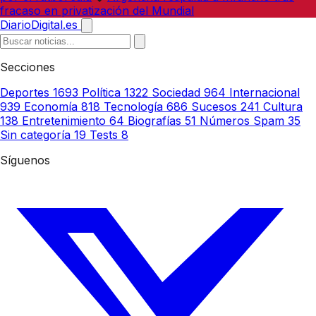
fracaso en privatización del Mundial
DiarioDigital.es
Secciones
Deportes
1693
Política
1322
Sociedad
964
Internacional
939
Economía
818
Tecnología
686
Sucesos
241
Cultura
138
Entretenimiento
64
Biografías
51
Números Spam
35
Sin categoría
19
Tests
8
Síguenos