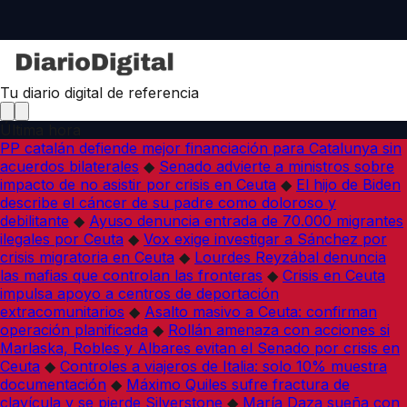
Tu diario digital de referencia
Última hora
PP catalán defiende mejor financiación para Catalunya sin
acuerdos bilaterales
◆
Senado advierte a ministros sobre
impacto de no asistir por crisis en Ceuta
◆
El hijo de Biden
describe el cáncer de su padre como doloroso y
debilitante
◆
Ayuso denuncia entrada de 70.000 migrantes
ilegales por Ceuta
◆
Vox exige investigar a Sánchez por
crisis migratoria en Ceuta
◆
Lourdes Reyzábal denuncia
las mafias que controlan las fronteras
◆
Crisis en Ceuta
impulsa apoyo a centros de deportación
extracomunitarios
◆
Asalto masivo a Ceuta: confirman
operación planificada
◆
Rollán amenaza con acciones si
Marlaska, Robles y Albares evitan el Senado por crisis en
Ceuta
◆
Controles a viajeros de Italia: solo 10% muestra
documentación
◆
Máximo Quiles sufre fractura de
clavícula y se pierde Silverstone
◆
María Daza sueña con