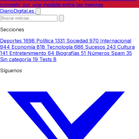
competir por una medalla entre las mejores
DiarioDigital.es
Secciones
Deportes
1698
Política
1331
Sociedad
970
Internacional
944
Economía
818
Tecnología
686
Sucesos
243
Cultura
141
Entretenimiento
64
Biografías
51
Números Spam
35
Sin categoría
19
Tests
8
Síguenos