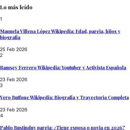
Lo más leído
1
Manuela Villena López Wikipedia: Edad, pareja, hijos y
biografía
25 Feb 2026
2
Ramsey Ferrero Wikipedia: Youtuber y Activista Española
23 Feb 2026
3
Vero Buffone Wikipedia: Biografía y Trayectoria Completa
23 Feb 2026
4
Pablo Bustinduy pareja: ¿Tiene esposa o novia en 2026?