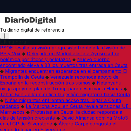
Tu diario digital de referencia
Última hora
PSOE resalta su visión progresista frente a la división de
PP y Vox
◆
Delegado en Madrid alerta a Ayuso sobre
polémica por áticos y pelotazos
◆
Nuevo cuerpo
encontrado eleva a 83 los muertos tras entrada en Ceuta
◆
Migrantes encuentran esperanza en el campamento El
Trampolín de Ceuta
◆
Venezuela reconoce apoyo de
España en la reconstrucción tras sismos
◆
Netanyahu
niega apoyo al plan de Trump para desarmar a Hamás
◆
Tahar Ben Jelloun critica la gestión migratoria hacia Ceuta
◆
Niñas migrantes enfrentan acoso tras llegar a Ceuta
nadando
◆
La Marcha Azul en Ceuta revela tensiones UE-
Marruecos
◆
Protestas en Ceuta: la ciudad responde a
días de tensión creciente
◆
David Almansa domina Moto3
en el GP de Silverstone
◆
Álvaro Carpe conquista el
segundo lugar en Silverstone