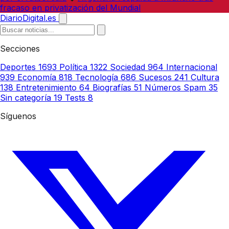
fracaso en privatización del Mundial
DiarioDigital.es
Secciones
Deportes
1693
Política
1322
Sociedad
964
Internacional
939
Economía
818
Tecnología
686
Sucesos
241
Cultura
138
Entretenimiento
64
Biografías
51
Números Spam
35
Sin categoría
19
Tests
8
Síguenos