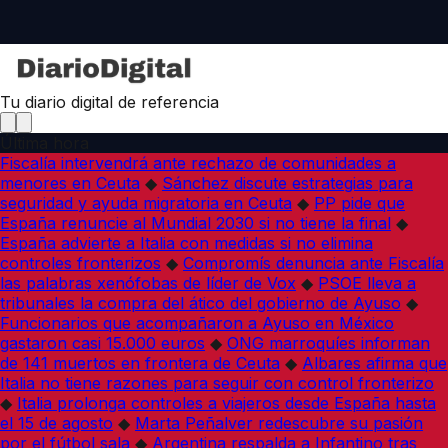
Tu diario digital de referencia
Última hora
Fiscalía intervendrá ante rechazo de comunidades a
menores en Ceuta
◆
Sánchez discute estrategias para
seguridad y ayuda migratoria en Ceuta
◆
PP pide que
España renuncie al Mundial 2030 si no tiene la final
◆
España advierte a Italia con medidas si no elimina
controles fronterizos
◆
Compromís denuncia ante Fiscalía
las palabras xenófobas de líder de Vox
◆
PSOE lleva a
tribunales la compra del ático del gobierno de Ayuso
◆
Funcionarios que acompañaron a Ayuso en México
gastaron casi 15.000 euros
◆
ONG marroquíes informan
de 141 muertos en frontera de Ceuta
◆
Albares afirma que
Italia no tiene razones para seguir con control fronterizo
◆
Italia prolonga controles a viajeros desde España hasta
el 15 de agosto
◆
Marta Peñalver redescubre su pasión
por el fútbol sala
◆
Argentina respalda a Infantino tras