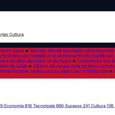
rtes
Cultura
res en Ceuta
◆
Sánchez discute estrategias para seguridad
rte a Italia con medidas si no elimina controles fronterizos
mpra del ático del gobierno de Ayuso
◆
Funcionarios que 
tera de Ceuta
◆
Albares afirma que Italia no tiene razones
Marta Peñalver redescubre su pasión por el fútbol sala
◆
39
Economía
818
Tecnología
686
Sucesos
241
Cultura
138