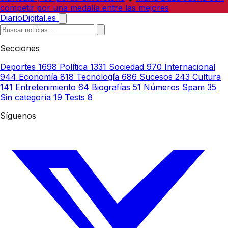
competir por una medalla entre las mejores
DiarioDigital.es
Secciones
Deportes
1698
Política
1331
Sociedad
970
Internacional
944
Economía
818
Tecnología
686
Sucesos
243
Cultura
141
Entretenimiento
64
Biografías
51
Números Spam
35
Sin categoría
19
Tests
8
Síguenos