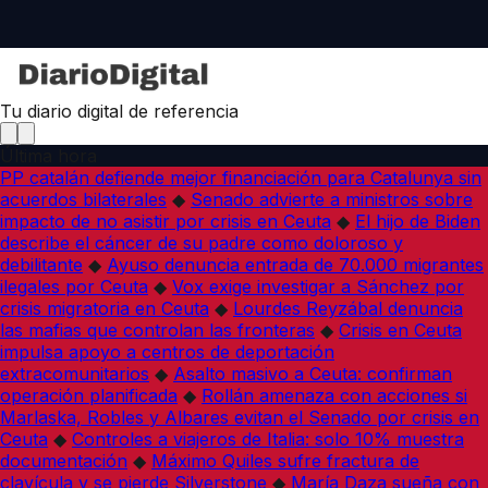
Tu diario digital de referencia
Última hora
PP catalán defiende mejor financiación para Catalunya sin
acuerdos bilaterales
◆
Senado advierte a ministros sobre
impacto de no asistir por crisis en Ceuta
◆
El hijo de Biden
describe el cáncer de su padre como doloroso y
debilitante
◆
Ayuso denuncia entrada de 70.000 migrantes
ilegales por Ceuta
◆
Vox exige investigar a Sánchez por
crisis migratoria en Ceuta
◆
Lourdes Reyzábal denuncia
las mafias que controlan las fronteras
◆
Crisis en Ceuta
impulsa apoyo a centros de deportación
extracomunitarios
◆
Asalto masivo a Ceuta: confirman
operación planificada
◆
Rollán amenaza con acciones si
Marlaska, Robles y Albares evitan el Senado por crisis en
Ceuta
◆
Controles a viajeros de Italia: solo 10% muestra
documentación
◆
Máximo Quiles sufre fractura de
clavícula y se pierde Silverstone
◆
María Daza sueña con