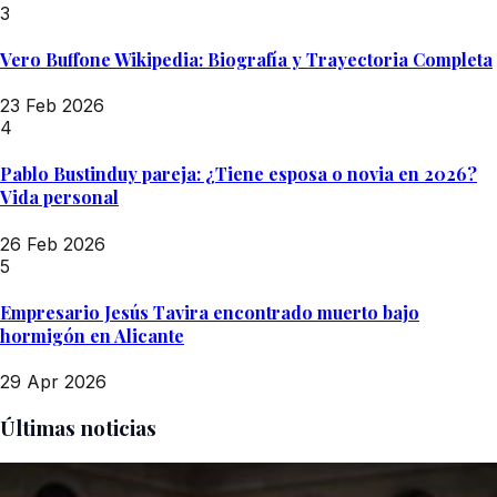
3
Vero Buffone Wikipedia: Biografía y Trayectoria Completa
23 Feb 2026
4
Pablo Bustinduy pareja: ¿Tiene esposa o novia en 2026?
Vida personal
26 Feb 2026
5
Empresario Jesús Tavira encontrado muerto bajo
hormigón en Alicante
29 Apr 2026
Últimas noticias