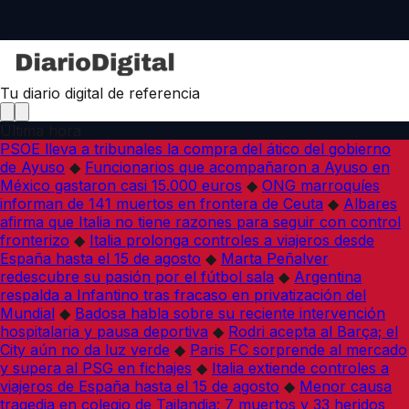
Tu diario digital de referencia
Última hora
PSOE lleva a tribunales la compra del ático del gobierno
de Ayuso
◆
Funcionarios que acompañaron a Ayuso en
México gastaron casi 15.000 euros
◆
ONG marroquíes
informan de 141 muertos en frontera de Ceuta
◆
Albares
afirma que Italia no tiene razones para seguir con control
fronterizo
◆
Italia prolonga controles a viajeros desde
España hasta el 15 de agosto
◆
Marta Peñalver
redescubre su pasión por el fútbol sala
◆
Argentina
respalda a Infantino tras fracaso en privatización del
Mundial
◆
Badosa habla sobre su reciente intervención
hospitalaria y pausa deportiva
◆
Rodri acepta al Barça; el
City aún no da luz verde
◆
Paris FC sorprende al mercado
y supera al PSG en fichajes
◆
Italia extiende controles a
viajeros de España hasta el 15 de agosto
◆
Menor causa
tragedia en colegio de Tailandia: 7 muertos y 33 heridos