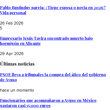
Pablo Bustinduy pareja: ¿Tiene esposa o novia en 2026?
Vida personal
26 Feb 2026
5
Empresario Jesús Tavira encontrado muerto bajo
hormigón en Alicante
29 Apr 2026
Últimas noticias
PSOE lleva a tribunales la compra del ático del gobierno
de Ayuso
hace un momento
Funcionarios que acompañaron a Ayuso en México
gastaron casi 15.000 euros