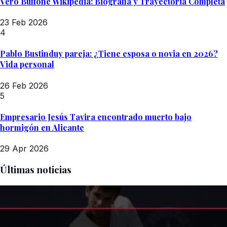
Vero Buffone Wikipedia: Biografía y Trayectoria Completa
23 Feb 2026
4
Pablo Bustinduy pareja: ¿Tiene esposa o novia en 2026?
Vida personal
26 Feb 2026
5
Empresario Jesús Tavira encontrado muerto bajo
hormigón en Alicante
29 Apr 2026
Últimas noticias