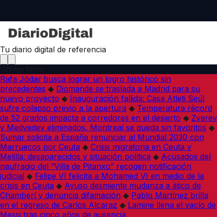
Tu diario digital de referencia
Última hora
Rafa Jódar busca lograr un logro histórico sin
precedentes
◆
Diomande se traslada a Madrid para su
nuevo proyecto
◆
Inauguración fallida: Casa Atleti Seúl
sufre colapso previo a la apertura
◆
Temperatura récord
de 52 grados impacta a corredores en el desierto
◆
Zverev
y Medvedev eliminados, Montreal se queda sin favoritos
◆
Sumar solicita a España renunciar al Mundial 2030 con
Marruecos por Ceuta
◆
Crisis migratoria en Ceuta y
Melilla: desaparecidos y situación política
◆
Acusados del
naufragio del “Villa de Pitanxo” recogen notificación
judicial
◆
Felipe VI felicita a Mohamed VI en medio de la
crisis en Ceuta
◆
Ayuso desmiente mudanza a ático de
Chamberí y denuncia difamación
◆
Pablo Martínez brilla
en el regreso de Carlos Alcaraz
◆
Lamine llena el vacío de
Messi tras cinco años de ausencia