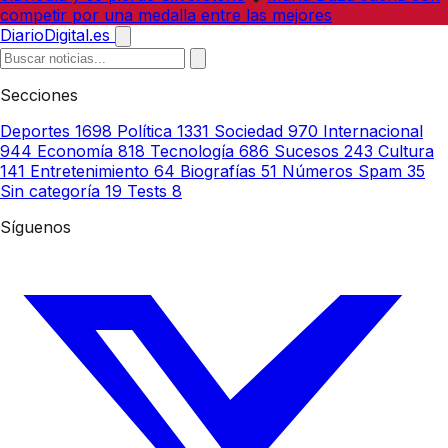
competir por una medalla entre las mejores
DiarioDigital.es
Secciones
Deportes
1698
Política
1331
Sociedad
970
Internacional
944
Economía
818
Tecnología
686
Sucesos
243
Cultura
141
Entretenimiento
64
Biografías
51
Números Spam
35
Sin categoría
19
Tests
8
Síguenos