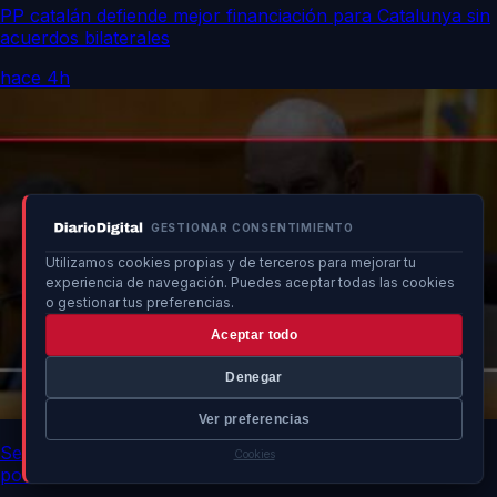
PP catalán defiende mejor financiación para Catalunya sin
acuerdos bilaterales
hace 4h
GESTIONAR CONSENTIMIENTO
Utilizamos cookies propias y de terceros para mejorar tu
experiencia de navegación. Puedes aceptar todas las cookies
o gestionar tus preferencias.
Aceptar todo
Denegar
Ver preferencias
Senado advierte a ministros sobre impacto de no asistir
Cookies
por crisis en Ceuta