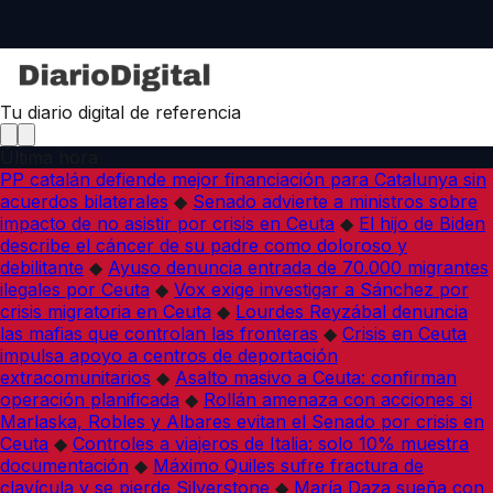
Tu diario digital de referencia
Última hora
PP catalán defiende mejor financiación para Catalunya sin
acuerdos bilaterales
◆
Senado advierte a ministros sobre
impacto de no asistir por crisis en Ceuta
◆
El hijo de Biden
describe el cáncer de su padre como doloroso y
debilitante
◆
Ayuso denuncia entrada de 70.000 migrantes
ilegales por Ceuta
◆
Vox exige investigar a Sánchez por
crisis migratoria en Ceuta
◆
Lourdes Reyzábal denuncia
las mafias que controlan las fronteras
◆
Crisis en Ceuta
impulsa apoyo a centros de deportación
extracomunitarios
◆
Asalto masivo a Ceuta: confirman
operación planificada
◆
Rollán amenaza con acciones si
Marlaska, Robles y Albares evitan el Senado por crisis en
Ceuta
◆
Controles a viajeros de Italia: solo 10% muestra
documentación
◆
Máximo Quiles sufre fractura de
clavícula y se pierde Silverstone
◆
María Daza sueña con