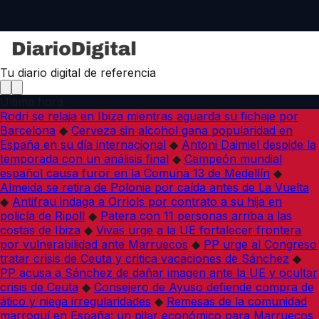
Tu diario digital de referencia
Última hora
Rodri se relaja en Ibiza mientras aguarda su fichaje por
Barcelona
◆
Cerveza sin alcohol gana popularidad en
España en su día internacional
◆
Antoni Daimiel despide la
temporada con un análisis final
◆
Campeón mundial
español causa furor en la Comuna 13 de Medellín
◆
Almeida se retira de Polonia por caída antes de La Vuelta
◆
Antifrau indaga a Orriols por contrato a su hija en
policía de Ripoll
◆
Patera con 11 personas arriba a las
costas de Ibiza
◆
Vivas urge a la UE fortalecer frontera
por vulnerabilidad ante Marruecos
◆
PP urge al Congreso
tratar crisis de Ceuta y critica vacaciones de Sánchez
◆
PP acusa a Sánchez de dañar imagen ante la UE y ocultar
crisis de Ceuta
◆
Consejero de Ayuso defiende compra de
ático y niega irregularidades
◆
Remesas de la comunidad
marroquí en España: un pilar económico para Marruecos