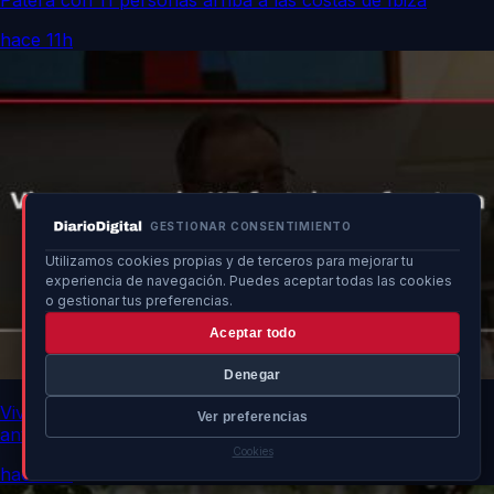
hace 11h
GESTIONAR CONSENTIMIENTO
Utilizamos cookies propias y de terceros para mejorar tu
experiencia de navegación. Puedes aceptar todas las cookies
o gestionar tus preferencias.
Aceptar todo
Denegar
Vivas urge a la UE fortalecer frontera por vulnerabilidad
Ver preferencias
ante Marruecos
Cookies
hace 11h