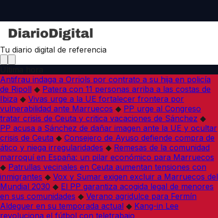
Tu diario digital de referencia
Última hora
Antifrau indaga a Orriols por contrato a su hija en policía
de Ripoll
◆
Patera con 11 personas arriba a las costas de
Ibiza
◆
Vivas urge a la UE fortalecer frontera por
vulnerabilidad ante Marruecos
◆
PP urge al Congreso
tratar crisis de Ceuta y critica vacaciones de Sánchez
◆
PP acusa a Sánchez de dañar imagen ante la UE y ocultar
crisis de Ceuta
◆
Consejero de Ayuso defiende compra de
ático y niega irregularidades
◆
Remesas de la comunidad
marroquí en España: un pilar económico para Marruecos
◆
Patrullas vecinales en Ceuta aumentan tensiones con
inmigrantes
◆
Vox y Sumar exigen excluir a Marruecos del
Mundial 2030
◆
El PP garantiza acogida legal de menores
en sus comunidades
◆
Verano agridulce para Fermín
Aldeguer en su temporada actual
◆
Kang-in Lee
revoluciona el fútbol con teletrabajo