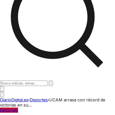
DiarioDigital.es
›
Deportes
›
UCAM arrasa con récord de
victorias en su…
Deportes