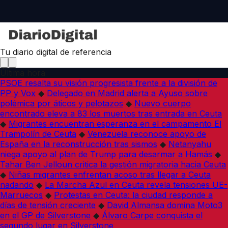
Tu diario digital de referencia
Última hora
PSOE resalta su visión progresista frente a la división de
PP y Vox
◆
Delegado en Madrid alerta a Ayuso sobre
polémica por áticos y pelotazos
◆
Nuevo cuerpo
encontrado eleva a 83 los muertos tras entrada en Ceuta
◆
Migrantes encuentran esperanza en el campamento El
Trampolín de Ceuta
◆
Venezuela reconoce apoyo de
España en la reconstrucción tras sismos
◆
Netanyahu
niega apoyo al plan de Trump para desarmar a Hamás
◆
Tahar Ben Jelloun critica la gestión migratoria hacia Ceuta
◆
Niñas migrantes enfrentan acoso tras llegar a Ceuta
nadando
◆
La Marcha Azul en Ceuta revela tensiones UE-
Marruecos
◆
Protestas en Ceuta: la ciudad responde a
días de tensión creciente
◆
David Almansa domina Moto3
en el GP de Silverstone
◆
Álvaro Carpe conquista el
segundo lugar en Silverstone