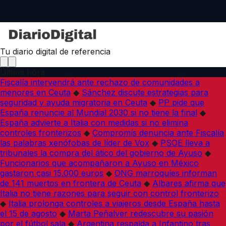
Tu diario digital de referencia
Última hora
Fiscalía intervendrá ante rechazo de comunidades a
menores en Ceuta
◆
Sánchez discute estrategias para
seguridad y ayuda migratoria en Ceuta
◆
PP pide que
España renuncie al Mundial 2030 si no tiene la final
◆
España advierte a Italia con medidas si no elimina
controles fronterizos
◆
Compromís denuncia ante Fiscalía
las palabras xenófobas de líder de Vox
◆
PSOE lleva a
tribunales la compra del ático del gobierno de Ayuso
◆
Funcionarios que acompañaron a Ayuso en México
gastaron casi 15.000 euros
◆
ONG marroquíes informan
de 141 muertos en frontera de Ceuta
◆
Albares afirma que
Italia no tiene razones para seguir con control fronterizo
◆
Italia prolonga controles a viajeros desde España hasta
el 15 de agosto
◆
Marta Peñalver redescubre su pasión
por el fútbol sala
◆
Argentina respalda a Infantino tras