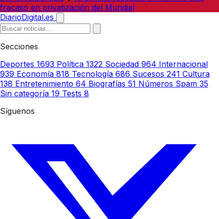
fracaso en privatización del Mundial
DiarioDigital.es
Secciones
Deportes
1693
Política
1322
Sociedad
964
Internacional
939
Economía
818
Tecnología
686
Sucesos
241
Cultura
138
Entretenimiento
64
Biografías
51
Números Spam
35
Sin categoría
19
Tests
8
Síguenos