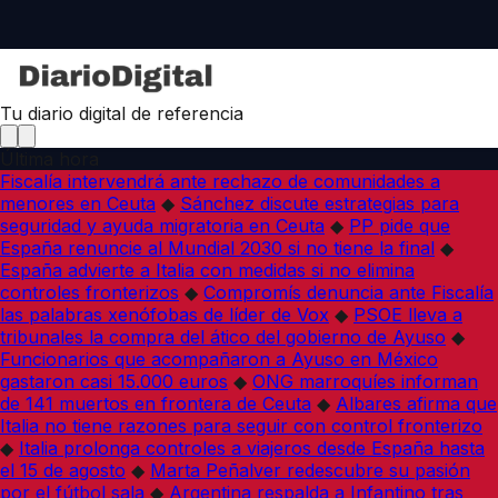
Tu diario digital de referencia
Última hora
Fiscalía intervendrá ante rechazo de comunidades a
menores en Ceuta
◆
Sánchez discute estrategias para
seguridad y ayuda migratoria en Ceuta
◆
PP pide que
España renuncie al Mundial 2030 si no tiene la final
◆
España advierte a Italia con medidas si no elimina
controles fronterizos
◆
Compromís denuncia ante Fiscalía
las palabras xenófobas de líder de Vox
◆
PSOE lleva a
tribunales la compra del ático del gobierno de Ayuso
◆
Funcionarios que acompañaron a Ayuso en México
gastaron casi 15.000 euros
◆
ONG marroquíes informan
de 141 muertos en frontera de Ceuta
◆
Albares afirma que
Italia no tiene razones para seguir con control fronterizo
◆
Italia prolonga controles a viajeros desde España hasta
el 15 de agosto
◆
Marta Peñalver redescubre su pasión
por el fútbol sala
◆
Argentina respalda a Infantino tras