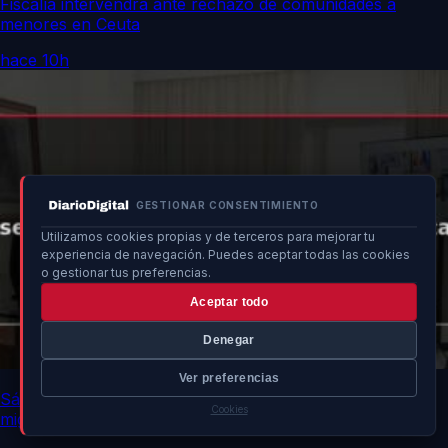
Fiscalía intervendrá ante rechazo de comunidades a
menores en Ceuta
hace 10h
GESTIONAR CONSENTIMIENTO
Utilizamos cookies propias y de terceros para mejorar tu
experiencia de navegación. Puedes aceptar todas las cookies
o gestionar tus preferencias.
Aceptar todo
Denegar
Ver preferencias
Sánchez discute estrategias para seguridad y ayuda
Cookies
migratoria en Ceuta