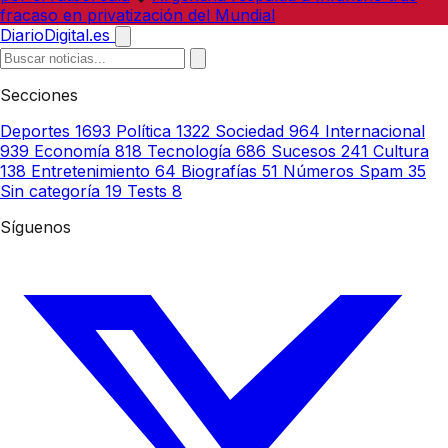
fracaso en privatización del Mundial
DiarioDigital.es
Secciones
Deportes
1693
Política
1322
Sociedad
964
Internacional
939
Economía
818
Tecnología
686
Sucesos
241
Cultura
138
Entretenimiento
64
Biografías
51
Números Spam
35
Sin categoría
19
Tests
8
Síguenos