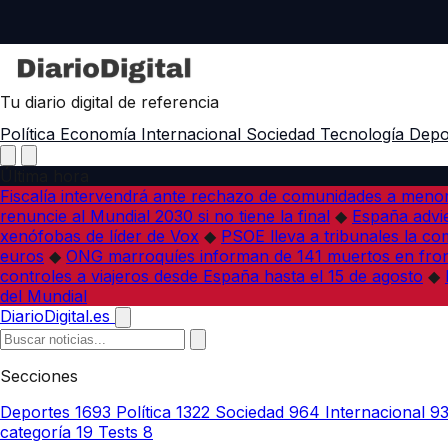
Tu diario digital de referencia
Política
Economía
Internacional
Sociedad
Tecnología
Depo
Última hora
Fiscalía intervendrá ante rechazo de comunidades a meno
renuncie al Mundial 2030 si no tiene la final
◆
España advie
xenófobas de líder de Vox
◆
PSOE lleva a tribunales la co
euros
◆
ONG marroquíes informan de 141 muertos en fron
controles a viajeros desde España hasta el 15 de agosto
◆
del Mundial
DiarioDigital.es
Secciones
Deportes
1693
Política
1322
Sociedad
964
Internacional
9
categoría
19
Tests
8