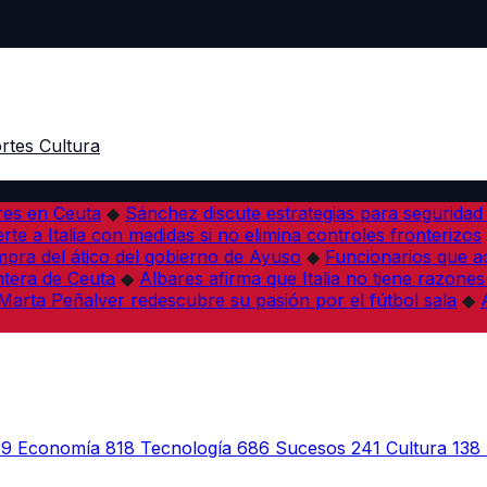
rtes
Cultura
res en Ceuta
◆
Sánchez discute estrategias para seguridad
rte a Italia con medidas si no elimina controles fronterizos
mpra del ático del gobierno de Ayuso
◆
Funcionarios que 
tera de Ceuta
◆
Albares afirma que Italia no tiene razones
Marta Peñalver redescubre su pasión por el fútbol sala
◆
39
Economía
818
Tecnología
686
Sucesos
241
Cultura
138