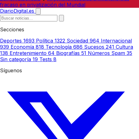
fracaso en privatización del Mundial
DiarioDigital.es
Secciones
Deportes
1693
Política
1322
Sociedad
964
Internacional
939
Economía
818
Tecnología
686
Sucesos
241
Cultura
138
Entretenimiento
64
Biografías
51
Números Spam
35
Sin categoría
19
Tests
8
Síguenos