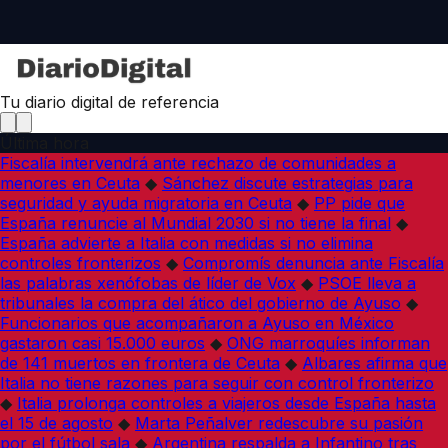
Tu diario digital de referencia
Última hora
Fiscalía intervendrá ante rechazo de comunidades a
menores en Ceuta
◆
Sánchez discute estrategias para
seguridad y ayuda migratoria en Ceuta
◆
PP pide que
España renuncie al Mundial 2030 si no tiene la final
◆
España advierte a Italia con medidas si no elimina
controles fronterizos
◆
Compromís denuncia ante Fiscalía
las palabras xenófobas de líder de Vox
◆
PSOE lleva a
tribunales la compra del ático del gobierno de Ayuso
◆
Funcionarios que acompañaron a Ayuso en México
gastaron casi 15.000 euros
◆
ONG marroquíes informan
de 141 muertos en frontera de Ceuta
◆
Albares afirma que
Italia no tiene razones para seguir con control fronterizo
◆
Italia prolonga controles a viajeros desde España hasta
el 15 de agosto
◆
Marta Peñalver redescubre su pasión
por el fútbol sala
◆
Argentina respalda a Infantino tras