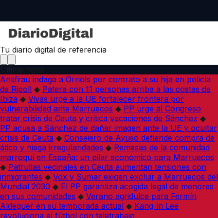
Tu diario digital de referencia
Última hora
Antifrau indaga a Orriols por contrato a su hija en policía
de Ripoll
◆
Patera con 11 personas arriba a las costas de
Ibiza
◆
Vivas urge a la UE fortalecer frontera por
vulnerabilidad ante Marruecos
◆
PP urge al Congreso
tratar crisis de Ceuta y critica vacaciones de Sánchez
◆
PP acusa a Sánchez de dañar imagen ante la UE y ocultar
crisis de Ceuta
◆
Consejero de Ayuso defiende compra de
ático y niega irregularidades
◆
Remesas de la comunidad
marroquí en España: un pilar económico para Marruecos
◆
Patrullas vecinales en Ceuta aumentan tensiones con
inmigrantes
◆
Vox y Sumar exigen excluir a Marruecos del
Mundial 2030
◆
El PP garantiza acogida legal de menores
en sus comunidades
◆
Verano agridulce para Fermín
Aldeguer en su temporada actual
◆
Kang-in Lee
revoluciona el fútbol con teletrabajo