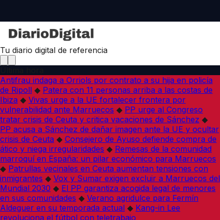
Tu diario digital de referencia
Última hora
Antifrau indaga a Orriols por contrato a su hija en policía
de Ripoll
◆
Patera con 11 personas arriba a las costas de
Ibiza
◆
Vivas urge a la UE fortalecer frontera por
vulnerabilidad ante Marruecos
◆
PP urge al Congreso
tratar crisis de Ceuta y critica vacaciones de Sánchez
◆
PP acusa a Sánchez de dañar imagen ante la UE y ocultar
crisis de Ceuta
◆
Consejero de Ayuso defiende compra de
ático y niega irregularidades
◆
Remesas de la comunidad
marroquí en España: un pilar económico para Marruecos
◆
Patrullas vecinales en Ceuta aumentan tensiones con
inmigrantes
◆
Vox y Sumar exigen excluir a Marruecos del
Mundial 2030
◆
El PP garantiza acogida legal de menores
en sus comunidades
◆
Verano agridulce para Fermín
Aldeguer en su temporada actual
◆
Kang-in Lee
revoluciona el fútbol con teletrabajo