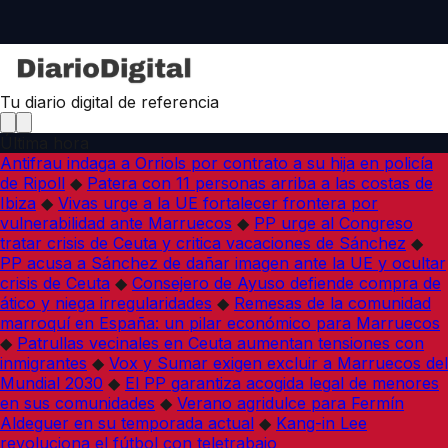
Tu diario digital de referencia
Última hora
Antifrau indaga a Orriols por contrato a su hija en policía
de Ripoll
◆
Patera con 11 personas arriba a las costas de
Ibiza
◆
Vivas urge a la UE fortalecer frontera por
vulnerabilidad ante Marruecos
◆
PP urge al Congreso
tratar crisis de Ceuta y critica vacaciones de Sánchez
◆
PP acusa a Sánchez de dañar imagen ante la UE y ocultar
crisis de Ceuta
◆
Consejero de Ayuso defiende compra de
ático y niega irregularidades
◆
Remesas de la comunidad
marroquí en España: un pilar económico para Marruecos
◆
Patrullas vecinales en Ceuta aumentan tensiones con
inmigrantes
◆
Vox y Sumar exigen excluir a Marruecos del
Mundial 2030
◆
El PP garantiza acogida legal de menores
en sus comunidades
◆
Verano agridulce para Fermín
Aldeguer en su temporada actual
◆
Kang-in Lee
revoluciona el fútbol con teletrabajo