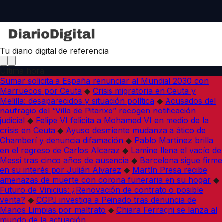
Tu diario digital de referencia
Última hora
Sumar solicita a España renunciar al Mundial 2030 con
Marruecos por Ceuta
◆
Crisis migratoria en Ceuta y
Melilla: desaparecidos y situación política
◆
Acusados del
naufragio del “Villa de Pitanxo” recogen notificación
judicial
◆
Felipe VI felicita a Mohamed VI en medio de la
crisis en Ceuta
◆
Ayuso desmiente mudanza a ático de
Chamberí y denuncia difamación
◆
Pablo Martínez brilla
en el regreso de Carlos Alcaraz
◆
Lamine llena el vacío de
Messi tras cinco años de ausencia
◆
Barcelona sigue firme
en su interés por Julián Álvarez
◆
Martín Presa recibe
amenazas de muerte con corona funeraria en su hogar
◆
Futuro de Vinicius: ¿Renovación de contrato o posible
venta?
◆
CGPJ investiga a Peinado tras denuncia de
Manos Limpias por maltrato
◆
Chiara Ferragni se lanza al
mundo de la actuación