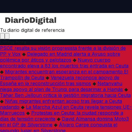
Tu diario digital de referencia
Última hora
PSOE resalta su visión progresista frente a la división de
PP y Vox
◆
Delegado en Madrid alerta a Ayuso sobre
polémica por áticos y pelotazos
◆
Nuevo cuerpo
encontrado eleva a 83 los muertos tras entrada en Ceuta
◆
Migrantes encuentran esperanza en el campamento El
Trampolín de Ceuta
◆
Venezuela reconoce apoyo de
España en la reconstrucción tras sismos
◆
Netanyahu
niega apoyo al plan de Trump para desarmar a Hamás
◆
Tahar Ben Jelloun critica la gestión migratoria hacia Ceuta
◆
Niñas migrantes enfrentan acoso tras llegar a Ceuta
nadando
◆
La Marcha Azul en Ceuta revela tensiones UE-
Marruecos
◆
Protestas en Ceuta: la ciudad responde a
días de tensión creciente
◆
David Almansa domina Moto3
en el GP de Silverstone
◆
Álvaro Carpe conquista el
segundo lugar en Silverstone