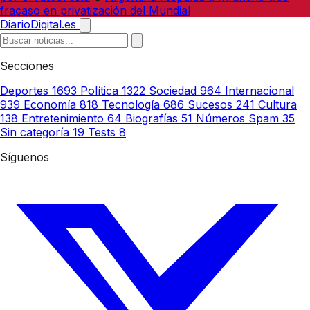
fracaso en privatización del Mundial
DiarioDigital.es
Secciones
Deportes
1693
Política
1322
Sociedad
964
Internacional
939
Economía
818
Tecnología
686
Sucesos
241
Cultura
138
Entretenimiento
64
Biografías
51
Números Spam
35
Sin categoría
19
Tests
8
Síguenos