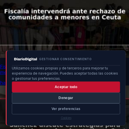
GESTIONAR CONSENTIMIENTO
Fiscalía intervendrá ante rechazo de comunidades a
Utilizamos cookies propias y de terceros para mejorar tu
menores en Ceuta
experiencia de navegación. Puedes aceptar todas las cookies
o gestionar tus preferencias.
hace 8h
Aceptar todo
Denegar
Ver preferencias
Cookies