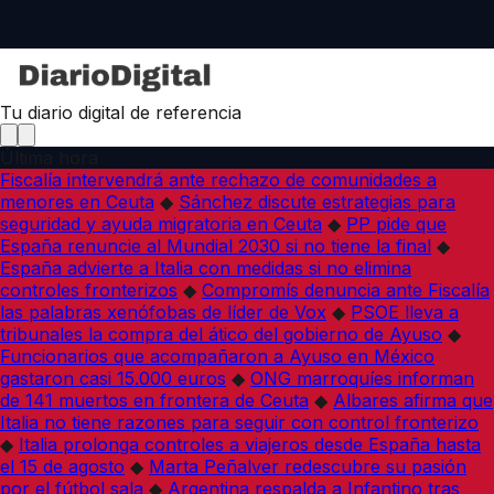
Tu diario digital de referencia
Última hora
Fiscalía intervendrá ante rechazo de comunidades a
menores en Ceuta
◆
Sánchez discute estrategias para
seguridad y ayuda migratoria en Ceuta
◆
PP pide que
España renuncie al Mundial 2030 si no tiene la final
◆
España advierte a Italia con medidas si no elimina
controles fronterizos
◆
Compromís denuncia ante Fiscalía
las palabras xenófobas de líder de Vox
◆
PSOE lleva a
tribunales la compra del ático del gobierno de Ayuso
◆
Funcionarios que acompañaron a Ayuso en México
gastaron casi 15.000 euros
◆
ONG marroquíes informan
de 141 muertos en frontera de Ceuta
◆
Albares afirma que
Italia no tiene razones para seguir con control fronterizo
◆
Italia prolonga controles a viajeros desde España hasta
el 15 de agosto
◆
Marta Peñalver redescubre su pasión
por el fútbol sala
◆
Argentina respalda a Infantino tras