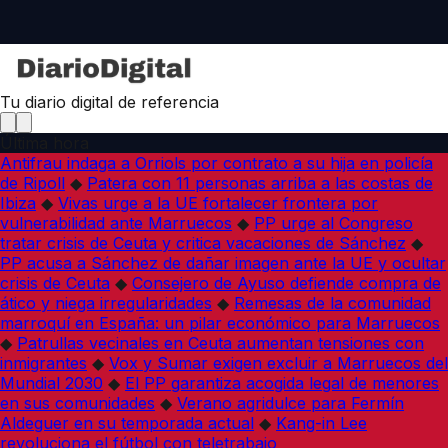
Tu diario digital de referencia
Última hora
Antifrau indaga a Orriols por contrato a su hija en policía
de Ripoll
◆
Patera con 11 personas arriba a las costas de
Ibiza
◆
Vivas urge a la UE fortalecer frontera por
vulnerabilidad ante Marruecos
◆
PP urge al Congreso
tratar crisis de Ceuta y critica vacaciones de Sánchez
◆
PP acusa a Sánchez de dañar imagen ante la UE y ocultar
crisis de Ceuta
◆
Consejero de Ayuso defiende compra de
ático y niega irregularidades
◆
Remesas de la comunidad
marroquí en España: un pilar económico para Marruecos
◆
Patrullas vecinales en Ceuta aumentan tensiones con
inmigrantes
◆
Vox y Sumar exigen excluir a Marruecos del
Mundial 2030
◆
El PP garantiza acogida legal de menores
en sus comunidades
◆
Verano agridulce para Fermín
Aldeguer en su temporada actual
◆
Kang-in Lee
revoluciona el fútbol con teletrabajo