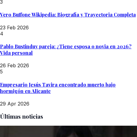
3
Vero Buffone Wikipedia: Biografía y Trayectoria Completa
23 Feb 2026
4
Pablo Bustinduy pareja: ¿Tiene esposa o novia en 2026?
Vida personal
26 Feb 2026
5
Empresario Jesús Tavira encontrado muerto bajo
hormigón en Alicante
29 Apr 2026
Últimas noticias