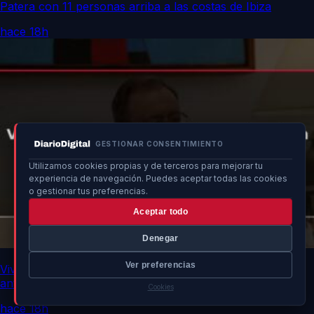
Patera con 11 personas arriba a las costas de Ibiza
hace 18h
GESTIONAR CONSENTIMIENTO
Utilizamos cookies propias y de terceros para mejorar tu
experiencia de navegación. Puedes aceptar todas las cookies
o gestionar tus preferencias.
Aceptar todo
Denegar
Ver preferencias
Vivas urge a la UE fortalecer frontera por vulnerabilidad
ante Marruecos
Cookies
hace 18h