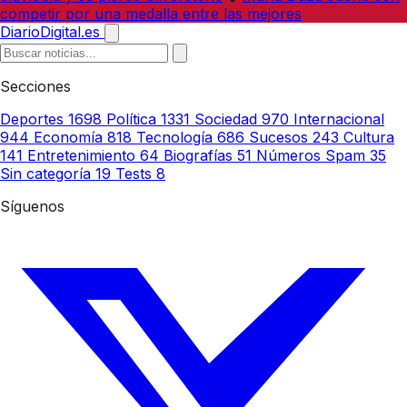
competir por una medalla entre las mejores
DiarioDigital.es
Secciones
Deportes
1698
Política
1331
Sociedad
970
Internacional
944
Economía
818
Tecnología
686
Sucesos
243
Cultura
141
Entretenimiento
64
Biografías
51
Números Spam
35
Sin categoría
19
Tests
8
Síguenos