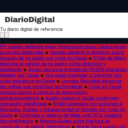
Tu diario digital de referencia
Última hora
PP catalán defiende mejor financiación para Catalunya sin
acuerdos bilaterales
◆
Senado advierte a ministros sobre
impacto de no asistir por crisis en Ceuta
◆
El hijo de Biden
describe el cáncer de su padre como doloroso y
debilitante
◆
Ayuso denuncia entrada de 70.000 migrantes
ilegales por Ceuta
◆
Vox exige investigar a Sánchez por
crisis migratoria en Ceuta
◆
Lourdes Reyzábal denuncia
las mafias que controlan las fronteras
◆
Crisis en Ceuta
impulsa apoyo a centros de deportación
extracomunitarios
◆
Asalto masivo a Ceuta: confirman
operación planificada
◆
Rollán amenaza con acciones si
Marlaska, Robles y Albares evitan el Senado por crisis en
Ceuta
◆
Controles a viajeros de Italia: solo 10% muestra
documentación
◆
Máximo Quiles sufre fractura de
clavícula y se pierde Silverstone
◆
María Daza sueña con