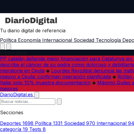
Tu diario digital de referencia
Política
Economía
Internacional
Sociedad
Tecnología
Depo
Última hora
PP catalán defiende mejor financiación para Catalunya sin 
describe el cáncer de su padre como doloroso y debilitant
migratoria en Ceuta
◆
Lourdes Reyzábal denuncia las mafia
masivo a Ceuta: confirman operación planificada
◆
Rollán 
Italia: solo 10% muestra documentación
◆
Máximo Quiles su
mejores
DiarioDigital.es
Secciones
Deportes
1698
Política
1331
Sociedad
970
Internacional
9
categoría
19
Tests
8