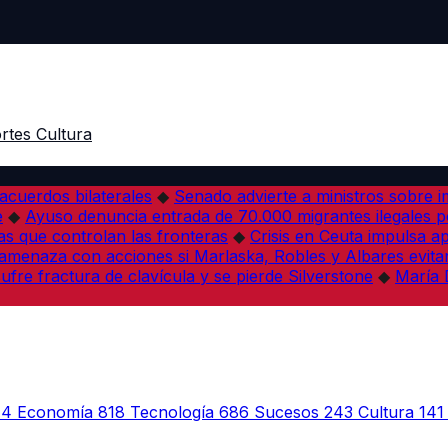
rtes
Cultura
acuerdos bilaterales
◆
Senado advierte a ministros sobre im
e
◆
Ayuso denuncia entrada de 70.000 migrantes ilegales 
s que controlan las fronteras
◆
Crisis en Ceuta impulsa a
amenaza con acciones si Marlaska, Robles y Albares evitan
fre fractura de clavícula y se pierde Silverstone
◆
María 
44
Economía
818
Tecnología
686
Sucesos
243
Cultura
141