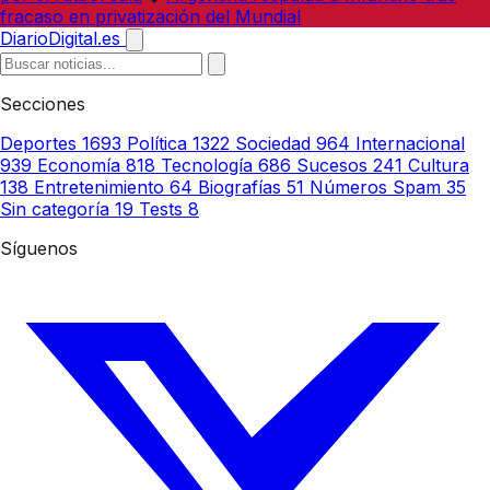
fracaso en privatización del Mundial
DiarioDigital.es
Secciones
Deportes
1693
Política
1322
Sociedad
964
Internacional
939
Economía
818
Tecnología
686
Sucesos
241
Cultura
138
Entretenimiento
64
Biografías
51
Números Spam
35
Sin categoría
19
Tests
8
Síguenos