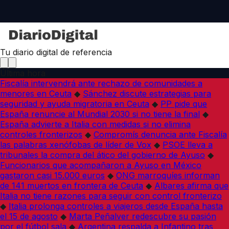
Tu diario digital de referencia
Última hora
Fiscalía intervendrá ante rechazo de comunidades a
menores en Ceuta
◆
Sánchez discute estrategias para
seguridad y ayuda migratoria en Ceuta
◆
PP pide que
España renuncie al Mundial 2030 si no tiene la final
◆
España advierte a Italia con medidas si no elimina
controles fronterizos
◆
Compromís denuncia ante Fiscalía
las palabras xenófobas de líder de Vox
◆
PSOE lleva a
tribunales la compra del ático del gobierno de Ayuso
◆
Funcionarios que acompañaron a Ayuso en México
gastaron casi 15.000 euros
◆
ONG marroquíes informan
de 141 muertos en frontera de Ceuta
◆
Albares afirma que
Italia no tiene razones para seguir con control fronterizo
◆
Italia prolonga controles a viajeros desde España hasta
el 15 de agosto
◆
Marta Peñalver redescubre su pasión
por el fútbol sala
◆
Argentina respalda a Infantino tras