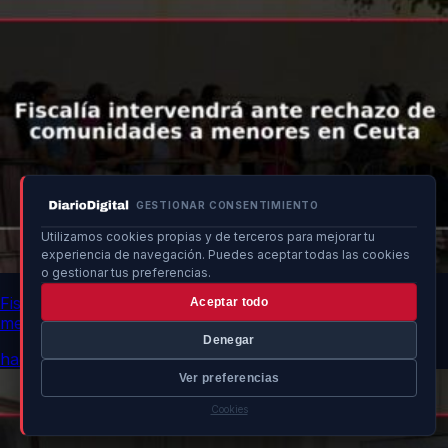
GESTIONAR CONSENTIMIENTO
Utilizamos cookies propias y de terceros para mejorar tu
experiencia de navegación. Puedes aceptar todas las cookies
o gestionar tus preferencias.
Fiscalía intervendrá ante rechazo de comunidades a
Aceptar todo
menores en Ceuta
Denegar
hace 3 min
Ver preferencias
Cookies