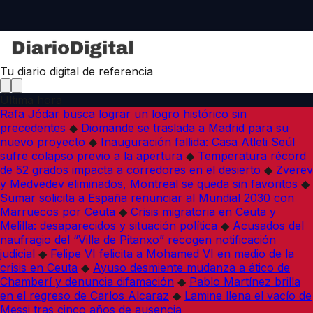
Tu diario digital de referencia
Última hora
Rafa Jódar busca lograr un logro histórico sin
precedentes
◆
Diomande se traslada a Madrid para su
nuevo proyecto
◆
Inauguración fallida: Casa Atleti Seúl
sufre colapso previo a la apertura
◆
Temperatura récord
de 52 grados impacta a corredores en el desierto
◆
Zverev
y Medvedev eliminados, Montreal se queda sin favoritos
◆
Sumar solicita a España renunciar al Mundial 2030 con
Marruecos por Ceuta
◆
Crisis migratoria en Ceuta y
Melilla: desaparecidos y situación política
◆
Acusados del
naufragio del “Villa de Pitanxo” recogen notificación
judicial
◆
Felipe VI felicita a Mohamed VI en medio de la
crisis en Ceuta
◆
Ayuso desmiente mudanza a ático de
Chamberí y denuncia difamación
◆
Pablo Martínez brilla
en el regreso de Carlos Alcaraz
◆
Lamine llena el vacío de
Messi tras cinco años de ausencia