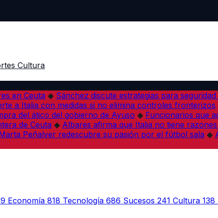
rtes
Cultura
res en Ceuta
◆
Sánchez discute estrategias para seguridad
rte a Italia con medidas si no elimina controles fronterizos
mpra del ático del gobierno de Ayuso
◆
Funcionarios que 
tera de Ceuta
◆
Albares afirma que Italia no tiene razones
Marta Peñalver redescubre su pasión por el fútbol sala
◆
39
Economía
818
Tecnología
686
Sucesos
241
Cultura
138