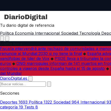
Tu diario digital de referencia
Política
Economía
Internacional
Sociedad
Tecnología
Depo
Última hora
Fiscalía intervendrá ante rechazo de comunidades a meno
renuncie al Mundial 2030 si no tiene la final
◆
España advie
xenófobas de líder de Vox
◆
PSOE lleva a tribunales la co
euros
◆
ONG marroquíes informan de 141 muertos en fron
controles a viajeros desde España hasta el 15 de agosto
◆
del Mundial
DiarioDigital.es
Secciones
Deportes
1693
Política
1322
Sociedad
964
Internacional
9
categoría
19
Tests
8