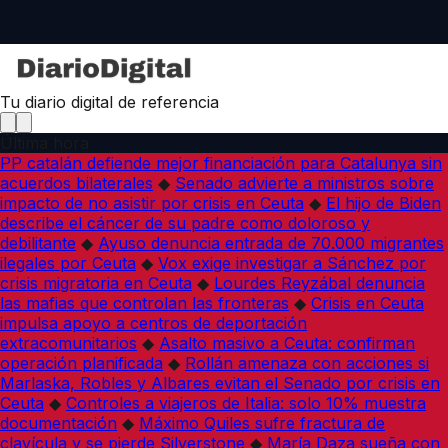
Tu diario digital de referencia
Última hora
PP catalán defiende mejor financiación para Catalunya sin
acuerdos bilaterales
◆
Senado advierte a ministros sobre
impacto de no asistir por crisis en Ceuta
◆
El hijo de Biden
describe el cáncer de su padre como doloroso y
debilitante
◆
Ayuso denuncia entrada de 70.000 migrantes
ilegales por Ceuta
◆
Vox exige investigar a Sánchez por
crisis migratoria en Ceuta
◆
Lourdes Reyzábal denuncia
las mafias que controlan las fronteras
◆
Crisis en Ceuta
impulsa apoyo a centros de deportación
extracomunitarios
◆
Asalto masivo a Ceuta: confirman
operación planificada
◆
Rollán amenaza con acciones si
Marlaska, Robles y Albares evitan el Senado por crisis en
Ceuta
◆
Controles a viajeros de Italia: solo 10% muestra
documentación
◆
Máximo Quiles sufre fractura de
clavícula y se pierde Silverstone
◆
María Daza sueña con