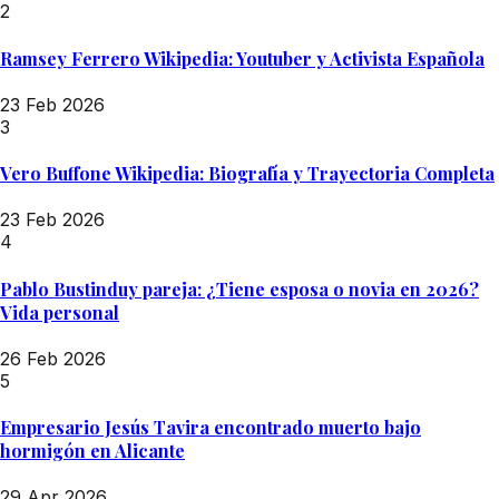
2
Ramsey Ferrero Wikipedia: Youtuber y Activista Española
23 Feb 2026
3
Vero Buffone Wikipedia: Biografía y Trayectoria Completa
23 Feb 2026
4
Pablo Bustinduy pareja: ¿Tiene esposa o novia en 2026?
Vida personal
26 Feb 2026
5
Empresario Jesús Tavira encontrado muerto bajo
hormigón en Alicante
29 Apr 2026