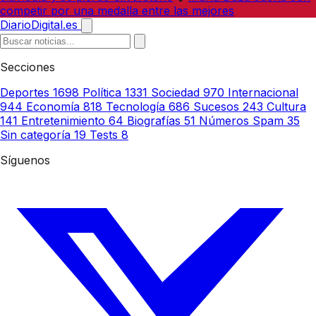
competir por una medalla entre las mejores
DiarioDigital.es
Secciones
Deportes
1698
Política
1331
Sociedad
970
Internacional
944
Economía
818
Tecnología
686
Sucesos
243
Cultura
141
Entretenimiento
64
Biografías
51
Números Spam
35
Sin categoría
19
Tests
8
Síguenos