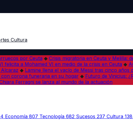
rtes
Cultura
arruecos por Ceuta
◆
Crisis migratoria en Ceuta y Melilla: 
VI felicita a Mohamed VI en medio de la crisis en Ceuta
◆
A
s Alcaraz
◆
Lamine llena el vacío de Messi tras cinco años 
 con corona funeraria en su hogar
◆
Futuro de Vinicius: 
Chiara Ferragni se lanza al mundo de la actuación
24
Economía
807
Tecnología
682
Sucesos
237
Cultura
138