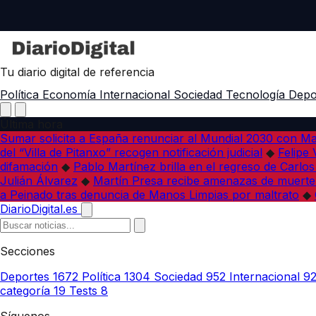
Tu diario digital de referencia
Política
Economía
Internacional
Sociedad
Tecnología
Depo
Última hora
Sumar solicita a España renunciar al Mundial 2030 con M
del “Villa de Pitanxo” recogen notificación judicial
◆
Felipe 
difamación
◆
Pablo Martínez brilla en el regreso de Carlo
Julián Álvarez
◆
Martín Presa recibe amenazas de muerte
a Peinado tras denuncia de Manos Limpias por maltrato
◆
DiarioDigital.es
Secciones
Deportes
1672
Política
1304
Sociedad
952
Internacional
9
categoría
19
Tests
8