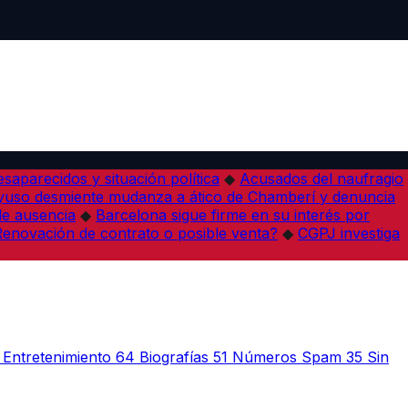
desaparecidos y situación política
◆
Acusados del naufragio
yuso desmiente mudanza a ático de Chamberí y denuncia
de ausencia
◆
Barcelona sigue firme en su interés por
¿Renovación de contrato o posible venta?
◆
CGPJ investiga
Entretenimiento
64
Biografías
51
Números Spam
35
Sin