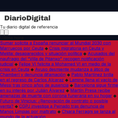
Tu diario digital de referencia
Última hora
Sumar solicita a España renunciar al Mundial 2030 con
Marruecos por Ceuta
◆
Crisis migratoria en Ceuta y
Melilla: desaparecidos y situación política
◆
Acusados del
naufragio del “Villa de Pitanxo” recogen notificación
judicial
◆
Felipe VI felicita a Mohamed VI en medio de la
crisis en Ceuta
◆
Ayuso desmiente mudanza a ático de
Chamberí y denuncia difamación
◆
Pablo Martínez brilla
en el regreso de Carlos Alcaraz
◆
Lamine llena el vacío de
Messi tras cinco años de ausencia
◆
Barcelona sigue firme
en su interés por Julián Álvarez
◆
Martín Presa recibe
amenazas de muerte con corona funeraria en su hogar
◆
Futuro de Vinicius: ¿Renovación de contrato o posible
venta?
◆
CGPJ investiga a Peinado tras denuncia de
Manos Limpias por maltrato
◆
Chiara Ferragni se lanza al
mundo de la actuación