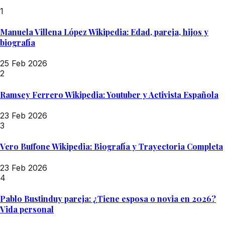
1
Manuela Villena López Wikipedia: Edad, pareja, hijos y
biografía
25 Feb 2026
2
Ramsey Ferrero Wikipedia: Youtuber y Activista Española
23 Feb 2026
3
Vero Buffone Wikipedia: Biografía y Trayectoria Completa
23 Feb 2026
4
Pablo Bustinduy pareja: ¿Tiene esposa o novia en 2026?
Vida personal