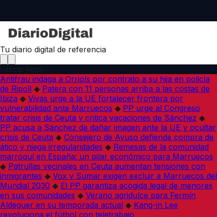
Tu diario digital de referencia
Última hora
Antifrau indaga a Orriols por contrato a su hija en policía
de Ripoll
◆
Patera con 11 personas arriba a las costas de
Ibiza
◆
Vivas urge a la UE fortalecer frontera por
vulnerabilidad ante Marruecos
◆
PP urge al Congreso
tratar crisis de Ceuta y critica vacaciones de Sánchez
◆
PP acusa a Sánchez de dañar imagen ante la UE y ocultar
crisis de Ceuta
◆
Consejero de Ayuso defiende compra de
ático y niega irregularidades
◆
Remesas de la comunidad
marroquí en España: un pilar económico para Marruecos
◆
Patrullas vecinales en Ceuta aumentan tensiones con
inmigrantes
◆
Vox y Sumar exigen excluir a Marruecos del
Mundial 2030
◆
El PP garantiza acogida legal de menores
en sus comunidades
◆
Verano agridulce para Fermín
Aldeguer en su temporada actual
◆
Kang-in Lee
revoluciona el fútbol con teletrabajo