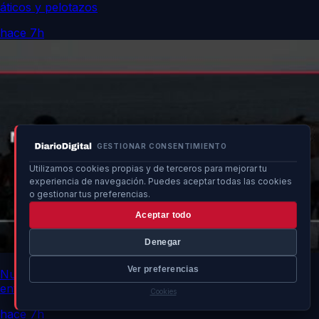
áticos y pelotazos
hace 7h
GESTIONAR CONSENTIMIENTO
Utilizamos cookies propias y de terceros para mejorar tu
experiencia de navegación. Puedes aceptar todas las cookies
o gestionar tus preferencias.
Aceptar todo
Denegar
Ver preferencias
Nuevo cuerpo encontrado eleva a 83 los muertos tras
entrada en Ceuta
Cookies
hace 7h