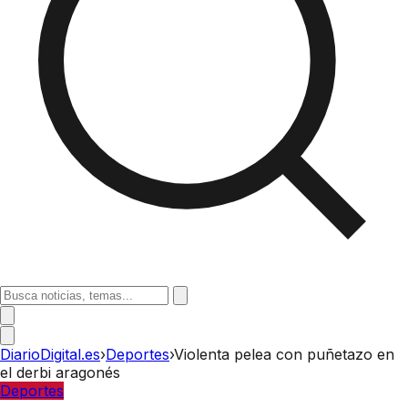
DiarioDigital.es
›
Deportes
›
Violenta pelea con puñetazo en
el derbi aragonés
Deportes