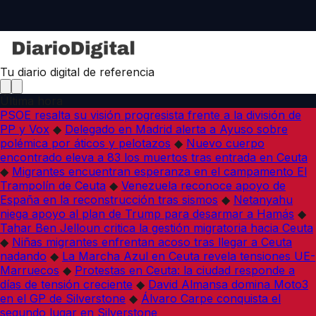
Tu diario digital de referencia
Última hora
PSOE resalta su visión progresista frente a la división de
PP y Vox
◆
Delegado en Madrid alerta a Ayuso sobre
polémica por áticos y pelotazos
◆
Nuevo cuerpo
encontrado eleva a 83 los muertos tras entrada en Ceuta
◆
Migrantes encuentran esperanza en el campamento El
Trampolín de Ceuta
◆
Venezuela reconoce apoyo de
España en la reconstrucción tras sismos
◆
Netanyahu
niega apoyo al plan de Trump para desarmar a Hamás
◆
Tahar Ben Jelloun critica la gestión migratoria hacia Ceuta
◆
Niñas migrantes enfrentan acoso tras llegar a Ceuta
nadando
◆
La Marcha Azul en Ceuta revela tensiones UE-
Marruecos
◆
Protestas en Ceuta: la ciudad responde a
días de tensión creciente
◆
David Almansa domina Moto3
en el GP de Silverstone
◆
Álvaro Carpe conquista el
segundo lugar en Silverstone