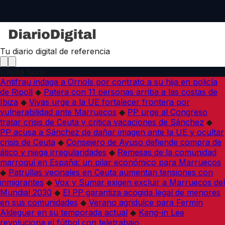
Tu diario digital de referencia
Última hora
Antifrau indaga a Orriols por contrato a su hija en policía
de Ripoll
◆
Patera con 11 personas arriba a las costas de
Ibiza
◆
Vivas urge a la UE fortalecer frontera por
vulnerabilidad ante Marruecos
◆
PP urge al Congreso
tratar crisis de Ceuta y critica vacaciones de Sánchez
◆
PP acusa a Sánchez de dañar imagen ante la UE y ocultar
crisis de Ceuta
◆
Consejero de Ayuso defiende compra de
ático y niega irregularidades
◆
Remesas de la comunidad
marroquí en España: un pilar económico para Marruecos
◆
Patrullas vecinales en Ceuta aumentan tensiones con
inmigrantes
◆
Vox y Sumar exigen excluir a Marruecos del
Mundial 2030
◆
El PP garantiza acogida legal de menores
en sus comunidades
◆
Verano agridulce para Fermín
Aldeguer en su temporada actual
◆
Kang-in Lee
revoluciona el fútbol con teletrabajo