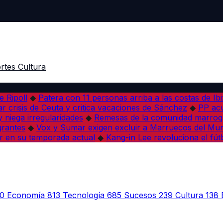
rtes
Cultura
e Ripoll
◆
Patera con 11 personas arriba a las costas de Ib
r crisis de Ceuta y critica vacaciones de Sánchez
◆
PP acu
 niega irregularidades
◆
Remesas de la comunidad marroqu
grantes
◆
Vox y Sumar exigen excluir a Marruecos del Mun
r en su temporada actual
◆
Kang-in Lee revoluciona el fút
0
Economía
813
Tecnología
685
Sucesos
239
Cultura
138