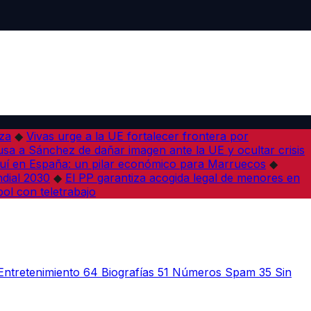
iza
◆
Vivas urge a la UE fortalecer frontera por
sa a Sánchez de dañar imagen ante la UE y ocultar crisis
í en España: un pilar económico para Marruecos
◆
dial 2030
◆
El PP garantiza acogida legal de menores en
bol con teletrabajo
Entretenimiento
64
Biografías
51
Números Spam
35
Sin