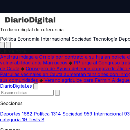
Tu diario digital de referencia
Política
Economía
Internacional
Sociedad
Tecnología
Depo
Última hora
Antifrau indaga a Orriols por contrato a su hija en policía d
vulnerabilidad ante Marruecos
◆
PP urge al Congreso trata
de Ceuta
◆
Consejero de Ayuso defiende compra de ático y
Patrullas vecinales en Ceuta aumentan tensiones con inmi
sus comunidades
◆
Verano agridulce para Fermín Aldegue
DiarioDigital.es
Secciones
Deportes
1682
Política
1314
Sociedad
959
Internacional
93
categoría
19
Tests
8