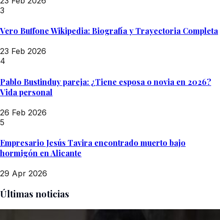
23 Feb 2026
3
Vero Buffone Wikipedia: Biografía y Trayectoria Completa
23 Feb 2026
4
Pablo Bustinduy pareja: ¿Tiene esposa o novia en 2026?
Vida personal
26 Feb 2026
5
Empresario Jesús Tavira encontrado muerto bajo
hormigón en Alicante
29 Apr 2026
Últimas noticias