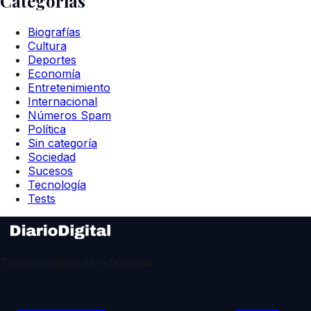
Categorías
Biografías
Cultura
Deportes
Economía
Entretenimiento
Internacional
Números Spam
Política
Sin categoría
Sociedad
Sucesos
Tecnología
Tests
Tu diario digital de referencia