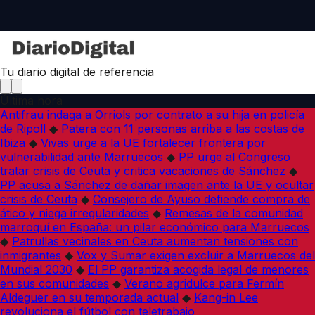
Tu diario digital de referencia
Última hora
Antifrau indaga a Orriols por contrato a su hija en policía
de Ripoll
◆
Patera con 11 personas arriba a las costas de
Ibiza
◆
Vivas urge a la UE fortalecer frontera por
vulnerabilidad ante Marruecos
◆
PP urge al Congreso
tratar crisis de Ceuta y critica vacaciones de Sánchez
◆
PP acusa a Sánchez de dañar imagen ante la UE y ocultar
crisis de Ceuta
◆
Consejero de Ayuso defiende compra de
ático y niega irregularidades
◆
Remesas de la comunidad
marroquí en España: un pilar económico para Marruecos
◆
Patrullas vecinales en Ceuta aumentan tensiones con
inmigrantes
◆
Vox y Sumar exigen excluir a Marruecos del
Mundial 2030
◆
El PP garantiza acogida legal de menores
en sus comunidades
◆
Verano agridulce para Fermín
Aldeguer en su temporada actual
◆
Kang-in Lee
revoluciona el fútbol con teletrabajo