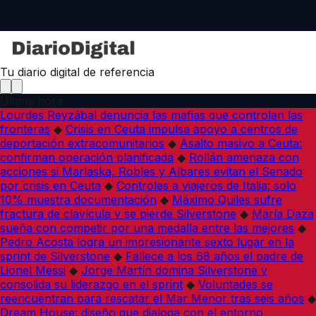
Tu diario digital de referencia
Última hora
Lourdes Reyzábal denuncia las mafias que controlan las
fronteras
◆
Crisis en Ceuta impulsa apoyo a centros de
deportación extracomunitarios
◆
Asalto masivo a Ceuta:
confirman operación planificada
◆
Rollán amenaza con
acciones si Marlaska, Robles y Albares evitan el Senado
por crisis en Ceuta
◆
Controles a viajeros de Italia: solo
10% muestra documentación
◆
Máximo Quiles sufre
fractura de clavícula y se pierde Silverstone
◆
María Daza
sueña con competir por una medalla entre las mejores
◆
Pedro Acosta logra un impresionante sexto lugar en la
sprint de Silverstone
◆
Fallece a los 68 años el padre de
Lionel Messi
◆
Jorge Martín domina Silverstone y
consolida su liderazgo en el sprint
◆
Voluntades se
reencuentran para rescatar el Mar Menor tras seis años
◆
Dream House: diseño que dialoga con el entorno