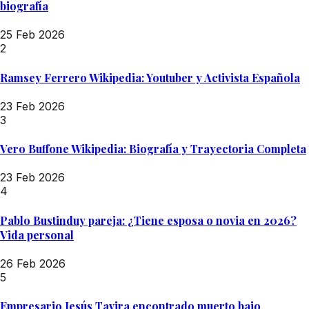
biografía
25 Feb 2026
2
Ramsey Ferrero Wikipedia: Youtuber y Activista Española
23 Feb 2026
3
Vero Buffone Wikipedia: Biografía y Trayectoria Completa
23 Feb 2026
4
Pablo Bustinduy pareja: ¿Tiene esposa o novia en 2026?
Vida personal
26 Feb 2026
5
Empresario Jesús Tavira encontrado muerto bajo