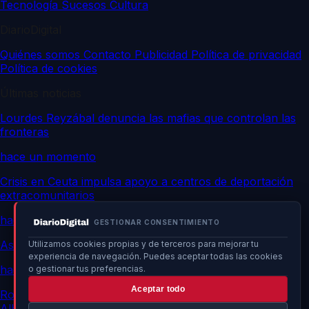
Tecnología
Sucesos
Cultura
DiarioDigital
Quiénes somos
Contacto
Publicidad
Política de privacidad
Política de cookies
Últimas noticias
Lourdes Reyzábal denuncia las mafias que controlan las
fronteras
hace un momento
Crisis en Ceuta impulsa apoyo a centros de deportación
extracomunitarios
hace un momento
GESTIONAR CONSENTIMIENTO
Asalto masivo a Ceuta: confirman operación planificada
Utilizamos cookies propias y de terceros para mejorar tu
experiencia de navegación. Puedes aceptar todas las cookies
hace un momento
o gestionar tus preferencias.
Aceptar todo
Rollán amenaza con acciones si Marlaska, Robles y
Albares evitan el Senado por crisis en Ceuta