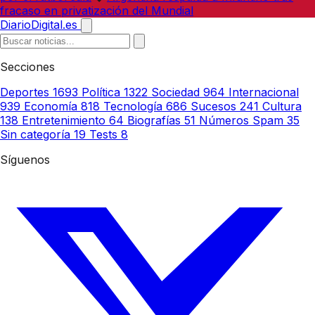
fracaso en privatización del Mundial
DiarioDigital.es
Secciones
Deportes
1693
Política
1322
Sociedad
964
Internacional
939
Economía
818
Tecnología
686
Sucesos
241
Cultura
138
Entretenimiento
64
Biografías
51
Números Spam
35
Sin categoría
19
Tests
8
Síguenos