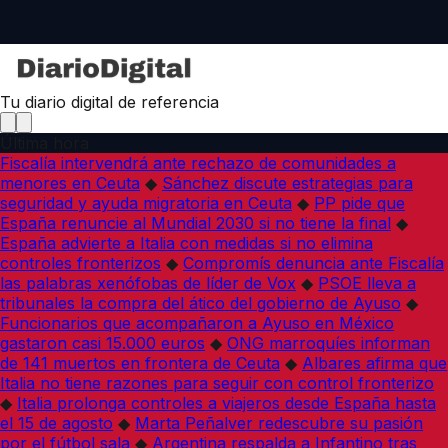
Tu diario digital de referencia
Última hora
Fiscalía intervendrá ante rechazo de comunidades a
menores en Ceuta
◆
Sánchez discute estrategias para
seguridad y ayuda migratoria en Ceuta
◆
PP pide que
España renuncie al Mundial 2030 si no tiene la final
◆
España advierte a Italia con medidas si no elimina
controles fronterizos
◆
Compromís denuncia ante Fiscalía
las palabras xenófobas de líder de Vox
◆
PSOE lleva a
tribunales la compra del ático del gobierno de Ayuso
◆
Funcionarios que acompañaron a Ayuso en México
gastaron casi 15.000 euros
◆
ONG marroquíes informan
de 141 muertos en frontera de Ceuta
◆
Albares afirma que
Italia no tiene razones para seguir con control fronterizo
◆
Italia prolonga controles a viajeros desde España hasta
el 15 de agosto
◆
Marta Peñalver redescubre su pasión
por el fútbol sala
◆
Argentina respalda a Infantino tras