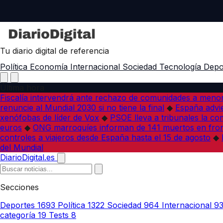
Tu diario digital de referencia
Política
Economía
Internacional
Sociedad
Tecnología
Depo
Última hora
Fiscalía intervendrá ante rechazo de comunidades a meno
renuncie al Mundial 2030 si no tiene la final
◆
España advie
xenófobas de líder de Vox
◆
PSOE lleva a tribunales la co
euros
◆
ONG marroquíes informan de 141 muertos en fron
controles a viajeros desde España hasta el 15 de agosto
◆
del Mundial
DiarioDigital.es
Secciones
Deportes
1693
Política
1322
Sociedad
964
Internacional
9
categoría
19
Tests
8