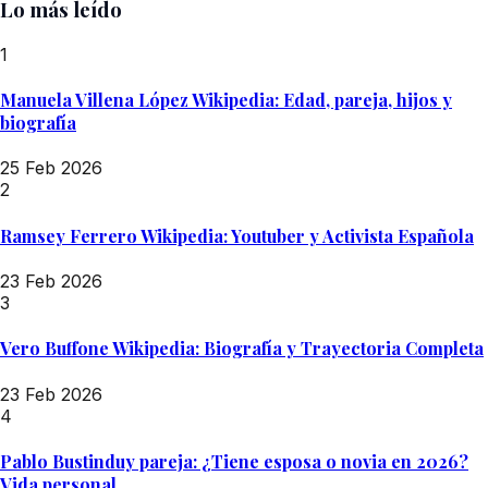
Lo más leído
1
Manuela Villena López Wikipedia: Edad, pareja, hijos y
biografía
25 Feb 2026
2
Ramsey Ferrero Wikipedia: Youtuber y Activista Española
23 Feb 2026
3
Vero Buffone Wikipedia: Biografía y Trayectoria Completa
23 Feb 2026
4
Pablo Bustinduy pareja: ¿Tiene esposa o novia en 2026?
Vida personal