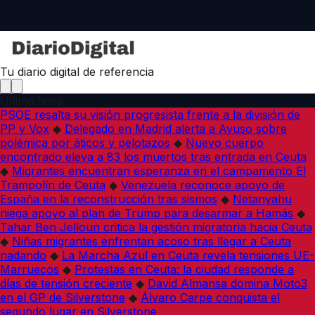
Tu diario digital de referencia
Última hora
PSOE resalta su visión progresista frente a la división de
PP y Vox
◆
Delegado en Madrid alerta a Ayuso sobre
polémica por áticos y pelotazos
◆
Nuevo cuerpo
encontrado eleva a 83 los muertos tras entrada en Ceuta
◆
Migrantes encuentran esperanza en el campamento El
Trampolín de Ceuta
◆
Venezuela reconoce apoyo de
España en la reconstrucción tras sismos
◆
Netanyahu
niega apoyo al plan de Trump para desarmar a Hamás
◆
Tahar Ben Jelloun critica la gestión migratoria hacia Ceuta
◆
Niñas migrantes enfrentan acoso tras llegar a Ceuta
nadando
◆
La Marcha Azul en Ceuta revela tensiones UE-
Marruecos
◆
Protestas en Ceuta: la ciudad responde a
días de tensión creciente
◆
David Almansa domina Moto3
en el GP de Silverstone
◆
Álvaro Carpe conquista el
segundo lugar en Silverstone